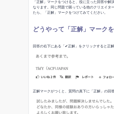
「正解
」
マーク
をつけると、
役に立った回答や解
なります。同じ問題で困っている他のクリエイタ
たら
、「正解
」
マーク
を
つけてみてください
。
どうやって
「正解」
マーク
回答の
右下にある「✔︎正解」をクリックすると正
正解マークがつくと、質問の真下に「正解」の回