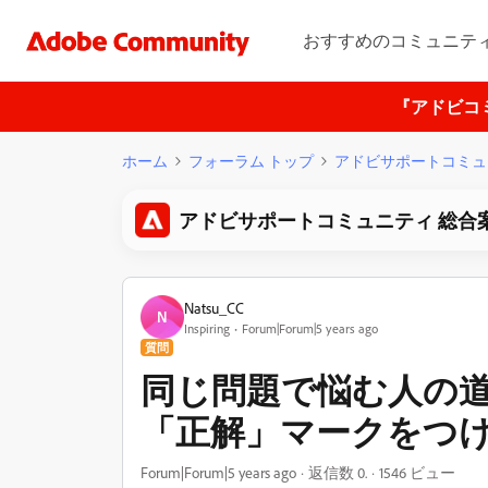
おすすめのコミュニテ
『アドビコ
ホーム
フォーラム トップ
アドビサポートコミュ
アドビサポートコミュニティ 総合
Natsu_CC
N
Inspiring
Forum|Forum|5 years ago
質問
同じ問題で悩む人の
「正解」マークをつ
Forum|Forum|5 years ago
返信数 0.
1546 ビュー