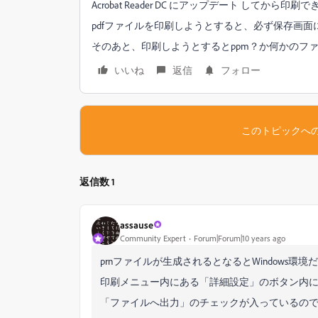
Acrobat Reader DC にアップデート してから印
pdfファイルを印刷しようとすると、必ず保存画面
そのあと、印刷しようとするとppm？か何かのフ
いいね
返信
フォロー
このトピックへ
返信数 1
assause
Community Expert
Forum|Forum|10 years ago
prnファイルが生成されるとなるとWindows環
印刷メニュー内にある「詳細設定」のボタン内
「ファイルへ出力」のチェックが入っているの