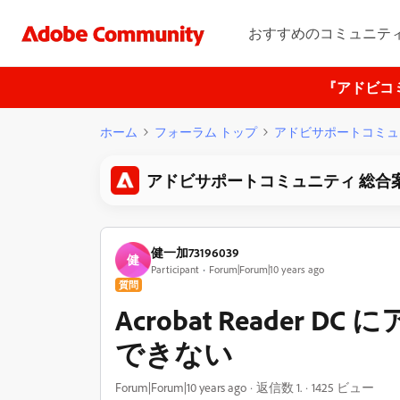
おすすめのコミュニテ
『アドビコ
ホーム
フォーラム トップ
アドビサポートコミュ
アドビサポートコミュニティ 総合
健一加73196039
健
Participant
Forum|Forum|10 years ago
質問
Acrobat Reader
できない
Forum|Forum|10 years ago
返信数 1.
1425 ビュー