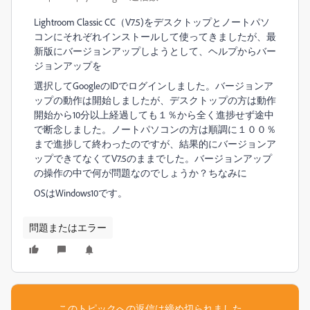
Lightroom Classic CC（V7.5)をデスクトップとノートパソ
コンにそれぞれインストールして使ってきましたが、最
新版にバージョンアップしようとして、ヘルプからバー
ジョンアップを
選択してGoogleのIDでログインしました。バージョンア
ップの動作は開始しましたが、デスクトップの方は動作
開始から
10分以上経過しても
１％から全く進捗せず途中
で断念しました。ノートパソコンの方は順調に１００％
まで進捗して終わったのですが、結果的にバージョンア
ップできてなくてV7.5のままでした。バージョンアップ
の操作の中で何が問題なのでしょうか？ちなみに
OSはWindows10です。
問題またはエラー
このトピックへの返信は締め切られました。