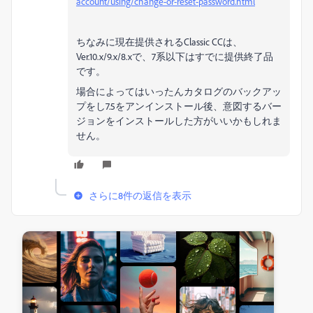
account/using/change-or-reset-password.html
ちなみに現在提供されるClassic CCは、
Ver.10.x/9.x/8.xで、7系以下はすでに提供終了品
です。
場合によってはいったんカタログのバックアッ
プをし7.5をアンインストール後、意図するバー
ジョンをインストールした方がいいかもしれま
せん。
さらに8件の返信を表示