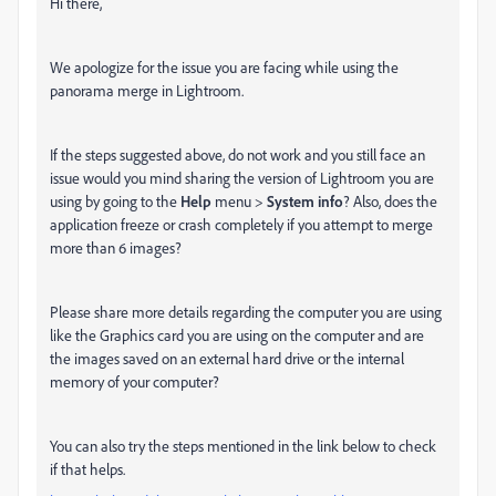
Hi there,
We apologize for the issue you are facing while using the
panorama merge in Lightroom.
If the steps suggested above, do not work and you still face an
issue would you mind sharing the version of Lightroom you are
using by going to the
Help
menu >
System info
? Also, does the
application freeze or crash completely if you attempt to merge
more than 6 images?
Please share more details regarding the computer you are using
like the Graphics card you are using on the computer and are
the images saved on an external hard drive or the internal
memory of your computer?
You can also try the steps mentioned in the link below to check
if that helps.