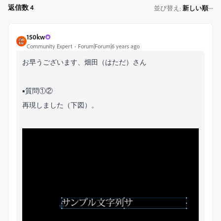
返信数 4
並び替え
新しい順
:
150kw
Community Expert
Forum|Forum|6 years ago
お早うございます、畑田（はただ）さん
■質問①②
再現しました（下図）。