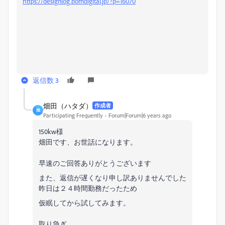
https://designlog.borndigital.jp/?p=16070
返信数 3
畑田（ハタダ）
作成者
畑
Participating Frequently
Forum|Forum|6 years ago
150kw様
畑田です、お世話になります。
早速のご回答ありがとうございます
また、返信が遅くなり申し訳ありませんでした
昨日は２４時間勤務だったため
仮眠してから試してみます。
取り急ぎ