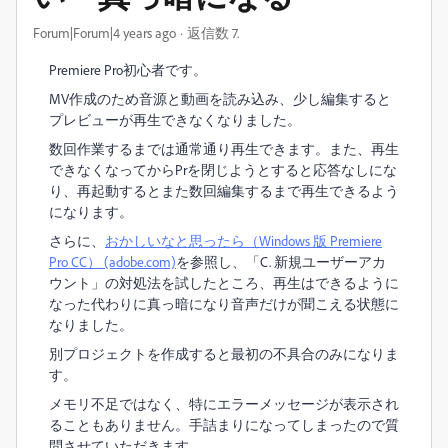
Forum|Forum|4 years ago
返信数 7.
Premiere Pro初心者です。
MV作成のため音源と動画を読み込み、少し編集すると
プレビューが再生できなくなりました。
数回作業するまでは通常通り再生できます。また、再生
できなくなってからPrを閉じようとすると応答なしにな
り、再起動するとまた数回編集するまで再生できるよう
になります。
さらに、
おかしいなと思ったら（Windows 版 Premiere
Pro CC） (adobe.com)
を参照し、「C. 新規ユーザーアカ
ウント」の対処法を試したところ、再生はできるように
なった代わりに真っ暗になり音声だけが聞こえる状態に
なりました。
別プロジェクトを作成すると最初の不具合のみになりま
す。
メモリ不足ではなく、特にエラーメッセージが表示され
ることもありません。手詰まりになってしまったので質
問させていただきます。