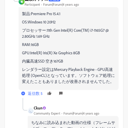
薗
Participant
Forum|Forum|4 years ago
製品:Premiere Pro 15.4.1
OS:Windows 10 20H2
プロセッサー:11th Gen Intel(R) Core(TM) i7-1165G7 @
2.80GHz 1.69 GHz
RAM:16GB
GPU:Intel(R) Iris(R) Xe Graphics 8GB
内臓高速SSD 空き167GB
レンダラー設定はMercury Playback Engine - GPU高速
処理 (OpenCL)となっています。ソフトウェア処理に
変えたこともありましたが改善されませんでした。
返信数 5
Ckun
Community Expert
Forum|Forum|4 years ago
ちなみに読み込まれた動画の仕様（フレームサ