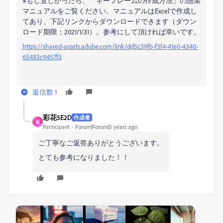
※もし宜しかったら、「キーフレームの作成方法」の愚策
マニュアルをご覧ください。マニュアルはExcelで作成し
てあり、下記リンクからダウンロードできます（ダウン
ロード期限；2021/1/31）。参考にして頂ければ幸いです。
https://shared-assets.adobe.com/link/dd5c39fb-f3f4-41e0-4340-
65483c9457f3
返信数 1
彩花5E2D
作成者
彩
Participant
Forum|Forum|5 years ago
ご丁寧なご返答ありがとうございます。
とても参考になりました！！