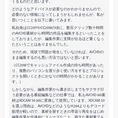
くるものだと思います。
どのようなアドバイスが必要なのかわかりませんので、
必要のない情報になってしまうかもしれませんが、私が
思いつくことを以下に書いてみます。
私自身はCC2017やCC2018の頃に、数百クリップ数十時間
のAVCHD素材から1時間の作品を編集するといったことを
しておりましたが、編集作業に支障が出るほど重くなっ
たということはありませんでした。
そのため、現状で問題が発生していなければ、AVCHDの
まま編集するのも悪い方法ではないと思います。
（CC2018でキャッシュファイル作成の待ち時間があった
り、複数のパソコンを渡り歩く使い方をするとプロジェ
クトを開いくときにかなりの時間がかかることがありま
す。）
しかしながら、編集作業から書き出しまでをサクサク行
う必要がある番組編集などの仕事では、私もAVCHD 60i素
材はXDCAM 50 60iに変換して使用しています。XDCAM 50
を選ぶ理由は、AVCHDなどのようなH.264よりもデコード
処理が軽いので、素材を探すときの早送り再生をはじめ
編集作業が全体的にスムーズなこと、膨大な素材量でも