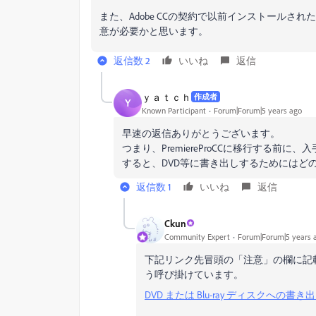
また、Adobe CCの契約で以前インストールされ
意が必要かと思います。
返信数 2
いいね
返信
ｙａｔｃｈ
作成者
Ｙ
Known Participant
Forum|Forum|5 years ago
早速の返信ありがとうございます。
つまり、PremiereProCCに移行する前に
すると、DVD等に書き出しするためにはど
返信数 1
いいね
返信
Ckun
Community Expert
Forum|Forum|5 years 
下記リンク先冒頭の「注意」の欄に記載
う呼び掛けています。
DVD または Blu-ray ディスクへの書き