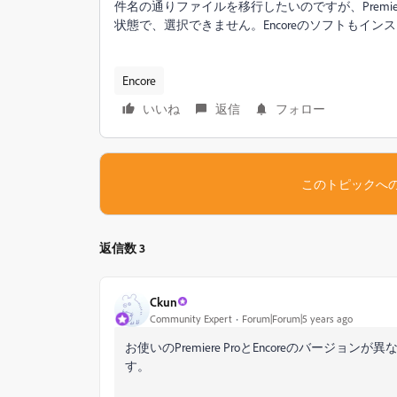
件名の通りファイルを移行したいのですが、Premiere P
状態で、選択できません。Encoreのソフトもイン
Encore
いいね
返信
フォロー
このトピックへ
返信数 3
Ckun
Community Expert
Forum|Forum|5 years ago
お使いのPremiere ProとEncoreのバージョン
す。