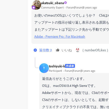
akatsuki_obana
Community Expert
Forum|Forum|8 years ago
お使いのmacのOSはいくつでしょうか？ CS6はm
アップデートの指示が繰り返し表示される原因も
またアップデートは下記リンク先から手動でダ
Adobe - Premiere Pro : For Macintosh
返信数 2
いいね
｛ numberOfLik
toshiyuki-k
作成者
T
Participant
Forum|Forum|8 years ago
返信ありがとうございます。
OSは、macOS10.13.4 High Sierraです。
Adobeサポートから、現在では、CS6の
CS6のサポートは、しないとしても、起動
クリエイティブクラウドの不良では、無い