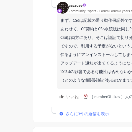
assause
Community Expert
Forum|Forum|8 years 
まず、CS6は記載の通り動作保証外で
あわせて、CC契約とCS6永続版は同
CS6は両方にあり、そこは認証で切り
ですので、利用する予定がないという
仰るようにアンインストールしてしま
アップデート通知が出てくるようにな
10.13.4の影響である可能性は否めな
（どのような相関関係があるのかまで
いいね
｛ numberOfLikes 
さらに3件の返信を表示