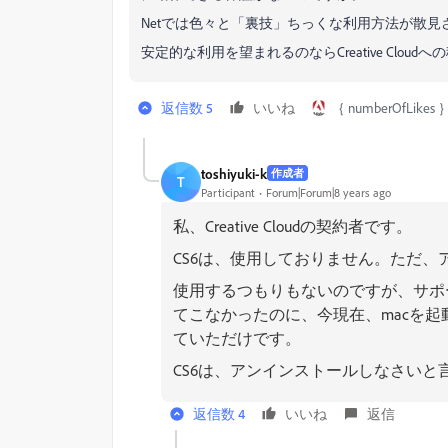
Netでは色々と「裏技」ちっくな利用方法が散
安定的な利用を望まれるのならCreative Clou
返信数 5
いいね
｛ numberOfLik
toshiyuki-k
作成者
T
Participant
Forum|Forum|8 years ago
私、Creative Cloudの契約者です。
CS6は、使用しておりません。ただ
使用するつもりもないのですが、サポ
てこなかったのに、今現在、macを
ていただけです。
CS6は、アンインストールしなさいと
返信数 4
いいね
返信