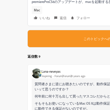
premiereProCS6のアップデートが、mac
Mac
いいね
返信
フォロー
このトピックへ
返信数 9
Lana-neveyas
Inspiring
Forum|Forum|8 years ago
質問者さまに逆にお聴きたいのですが、動作保証外のH
いって思うのですか？
何年前に何十万も出して買ったマスコレだから
そもそもお使いになっているMac OS Xは動
に動作できる保証がないのですが。