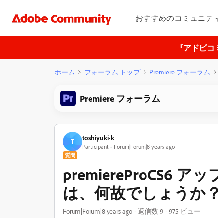
おすすめのコミュニテ
『アドビコ
ホーム
フォーラム トップ
Premiere フォーラム
Premiere フォーラム
toshiyuki-k
T
Participant
Forum|Forum|8 years ago
質問
premiereProCS
は、何故でしょうか
Forum|Forum|8 years ago
返信数 9.
975 ビュー