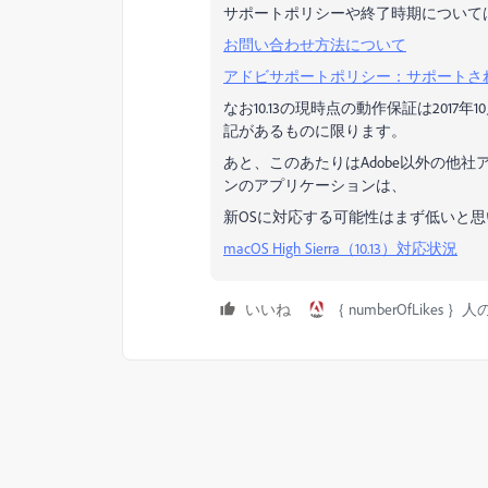
サポートポリシーや終了時期について
お問い合わせ方法について
アドビサポートポリシー：サポートさ
なお10.13の現時点の動作保証は2017
記があるものに限ります。
あと、このあたりはAdobe以外の他
ンのアプリケーションは、
新OSに対応する可能性はまず低いと
macOS High Sierra（10.13）対応状況
いいね
｛ numberOfLikes 