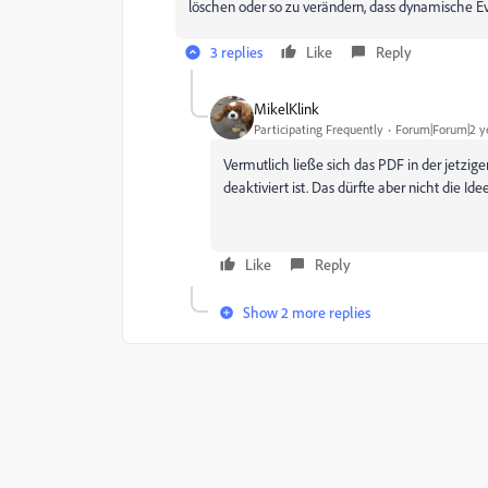
löschen oder so zu verändern, dass dynamische Eve
3 replies
Like
Reply
MikelKlink
Participating Frequently
Forum|Forum|2 y
Vermutlich ließe sich das PDF in der jetzig
deaktiviert ist. Das dürfte aber nicht die Ide
Like
Reply
Show 2 more replies