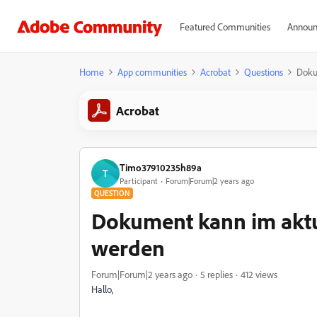
Featured Communities
Announ
Home
App communities
Acrobat
Questions
Doku
Acrobat
Timo37910235h89a
T
Participant
Forum|Forum|2 years ago
QUESTION
Dokument kann im aktue
werden
Forum|Forum|2 years ago
5 replies
412 views
Hallo,