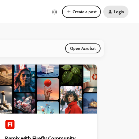
Create a post
Login
Open Acrobat
Remix with Firefly Community