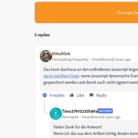
This topic ha
5 replies
MikelKlink
Participating Frequently
Forum|Forum|2 years ago
Das kann durchaus an den enthaltenen Javascript liege
stack overflow Frage
: wenn Javascript dynamische Even
gespeichert werden und damit auch nicht signiert werd
4 replies
Like
Reply
Timo37910235h89a
AUTHOR
T
Participant
Forum|Forum|2 years ago
Vielen Dank für die Antwort!
Wenn ich das aus dem Artikel richtig deuten kann