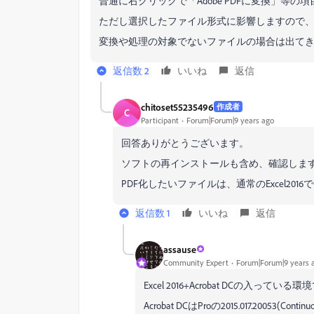
普通に右クリックで「Adobe PDFに変換」等の
ただし選択したファイル形式に影響しますので
変換や処理の対象でないファイルの場合は出て
返信数 2
いいね
返信
chitoset55235496
作成者
C
Participant
Forum|Forum|9 years ago
回答ありがとうございます。
ソフトの再インストールも含め、確認しま
PDF化したいファイルは、通常のExcel20
返信数 1
いいね
返信
assause
Community Expert
Forum|Forum|9 years 
Excel 2016+Acrobat DCの入
Acrobat DCはProの2015.017.20053(Conti