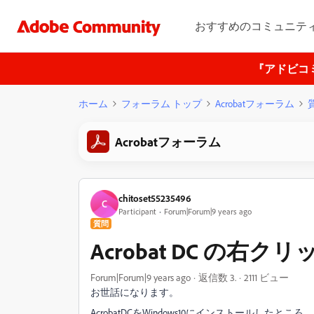
おすすめのコミュニテ
『アドビコ
ホーム
フォーラム トップ
Acrobatフォーラム
Acrobatフォーラム
chitoset55235496
C
Participant
Forum|Forum|9 years ago
質問
Acrobat DC の右
Forum|Forum|9 years ago
返信数 3.
2111 ビュー
お世話になります。
AcrobatDCをWindows10にインストールしたところ、