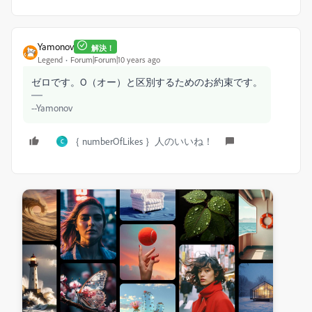
Yamonov
解決！
Legend
Forum|Forum|10 years ago
ゼロです。O（オー）と区別するためのお約束です。
--Yamonov
｛ numberOfLikes ｝人のいいね！
C