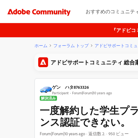
おすすめのコミュニテ
『アドビコ
ホーム
フォーラム トップ
アドビサポートコミュ
アドビサポートコミュニティ 総合
ゲン ハタ8763326
Participant
Forum|Forum|10 years ago
解決済み
一度解約した学生プ
ンス認証できない。
Forum|Forum|10 years ago
返信数 2.
950 ビュー