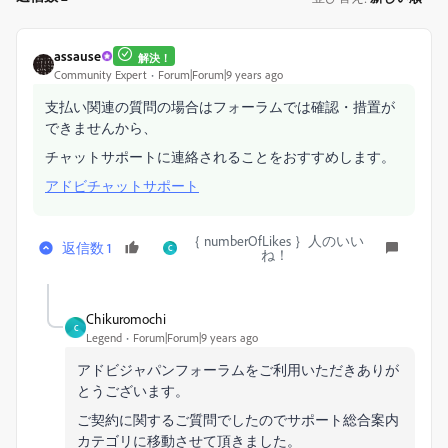
assause
解決！
Community Expert
Forum|Forum|9 years ago
支払い関連の質問の場合はフォーラムでは確認・措置が
できませんから、
チャットサポートに連絡されることをおすすめします。
アドビチャットサポート
｛ numberOfLikes ｝人のいい
返信数 1
C
ね！
Chikuromochi
C
Legend
Forum|Forum|9 years ago
アドビジャパンフォーラムをご利用いただきありが
とうございます。
ご契約に関するご質問でしたのでサポート総合案内
カテゴリに移動させて頂きました。