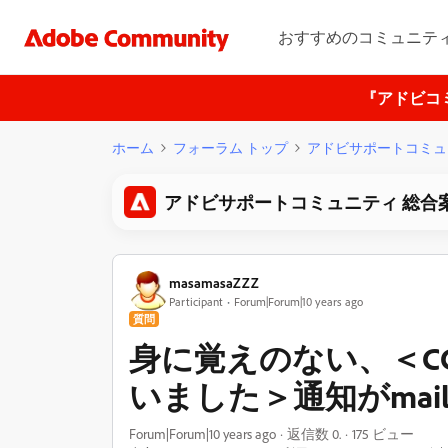
おすすめのコミュニテ
『アドビコ
ホーム
フォーラム トップ
アドビサポートコミュ
アドビサポートコミュニティ 総合
masamasaZZZ
Participant
Forum|Forum|10 years ago
質問
身に覚えのない、＜C
いました＞通知がmai
Forum|Forum|10 years ago
返信数 0.
175 ビュー