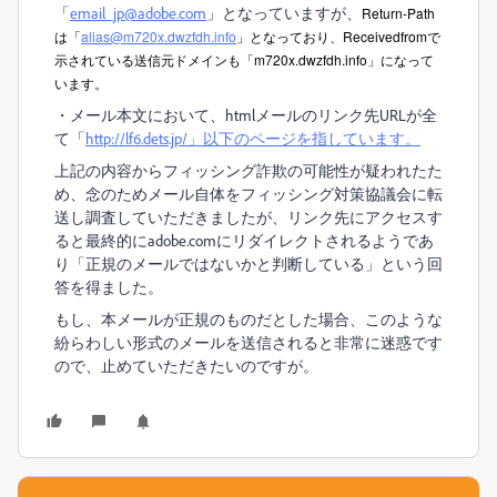
「
email_jp@adobe.com
」となっていますが、
Return-Path
は「
alias@m720x.dwzfdh.info
」となっており、
Receivedfromで
示されている送信元ドメインも「
m720x.dwzfdh.info」になって
います。
・メール本文において、htmlメールのリンク先URLが全
て「
http://lf6.dets.jp/」以下のページを指しています。
上記の内容からフィッシング詐欺の可能性が疑われたた
め、念のためメール自体をフィッシング対策協議会に転
送し調査していただきましたが、リンク先にアクセスす
ると最終的にadobe.comにリダイレクトされるようであ
り「正規のメールではないかと判断している」という回
答を得ました。
もし、本メールが正規のものだとした場合、このような
紛らわしい形式のメールを送信されると非常に迷惑です
ので、止めていただきたいのですが。