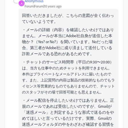
Anonymous
A
Forum|Forum|10 years ago
回答いただきましたが、こちらの意図が全く伝わっ
ていないようです。
・メールの詳細（内容）を確認したいわけではあり
ません。メールが本当にAdobe社自身が送信した本
物か？（Yes? or No?）を聞いています。Noだった場
合、第三者がAdobe社に成り済まして送付している
詐欺メールである恐れがあるためです。
・チャットのサービス時間帯（平日の9:30〜20:00）
は、
当方も仕事中のためチャットを利用できません。
本件はプライベートなメールアドレスに届いたもので
す。また、上記質問の内容は製品の技術的なものでもラ
イセンス等営業的なものでもありませんので、チャット
のスタッフがその場で回答可能とも思えません。
・メール配信を停止したいわけではありません。正
規のメールであれば受信したいのですが、Gmailが
「迷惑メール」と判定するような形式で送るのをや
めてほしいと言っているだけです。実際、Gmailの
迷惑メールフォルダの中をわざわざ確認する習慣を