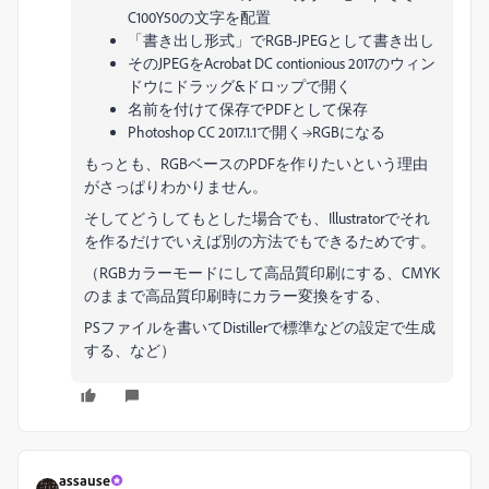
C100Y50の文字を配置
「書き出し形式」でRGB-JPEGとして書き出し
そのJPEGをAcrobat DC contionious 2017のウィン
ドウにドラッグ&ドロップで開く
名前を付けて保存でPDFとして保存
Photoshop CC 2017.1.1で開く→RGBになる
もっとも、RGBベースのPDFを作りたいという理由
がさっぱりわかりません。
そしてどうしてもとした場合でも、Illustratorでそれ
を作るだけでいえば別の方法でもできるためです。
（RGBカラーモードにして高品質印刷にする、CMYK
のままで高品質印刷時にカラー変換をする、
PSファイルを書いてDistillerで標準などの設定で生成
する、など）
assause