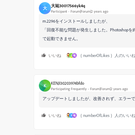
大祐30017566yk4q
大
Participant
Forum|Forum|2 years ago
m.2296をインストールしましたが、
「回復不能な問題が発生しました。Photoshop
で起動できません。
いいね
｛ numberOfLikes ｝人のいい
S
裕
KENJI30203974bfdo
K
Participating Frequently
Forum|Forum|2 years ago
アップデートしましたが、改善されず、エラー
いいね
｛ numberOfLikes ｝人のいい
大
裕