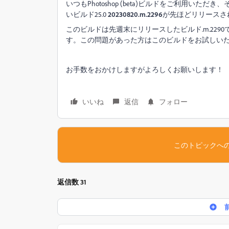
いつもPhotoshop (beta)ビルドをご利用
いビルド25.0
20230820.m.2296
が先ほどリリースさ
このビルドは先週末にリリースしたビルド
.m.2290
す。この問題があった方はこのビルドをお試しい
お手数をおかけしますがよろしくお願いします！
いいね
返信
フォロー
このトピックへ
返信数 31