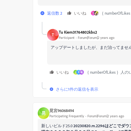
返信数 2
いいね
｛ numberOfLi
Y
Tu Kiem31764802kbs2
T
Participant
Forum|Forum|2 years ago
アップデートしましたが、まだ治ってませ
いいね
｛ numberOfLikes ｝人
S
大
裕
さらに1件の返信を表示
晃宮96068494
晃
Participating Frequently
Forum|Forum|2 years ago
新しいビルド25.0
20230820.m.2296はどこ