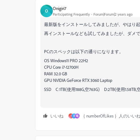
Onigiri7
O
Participating Frequently
Forum|Forum|2 years ago
最新版をインストールしてみましたが、やはり
再インストールなども試してみましたが、ダメ
PCのスペックは以下の通りになります。
OS Windows11 PRO 22H2
CPU Core i7-12700H
RAM 32.0 GB
GPU NVIDIA GeForce RTX 3060 Laptop
SSD C:1TB(使用188G,空763G) D:2TB(使用1.58TB,空
いいね
｛ numberOfLikes ｝人のいい
T
大
裕