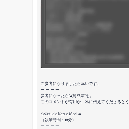
ご参考になりましたら幸いです。
ー ー ー ー
参考になったら“▲賛成票”を。
このコメントが有用か、私に伝えてくださると
r360studio Kazue Mori 🦔
（執筆時間：18分）
ー ー ー ー