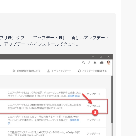
動し、［アプリ❶］タブ、［アップデート❷］、新しいアップデート
❸］から、アップデートをインストールできます。