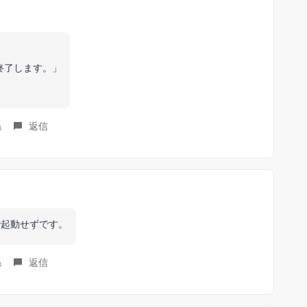
を終了します。」
ね
返信
で起動せずです。
ね
返信