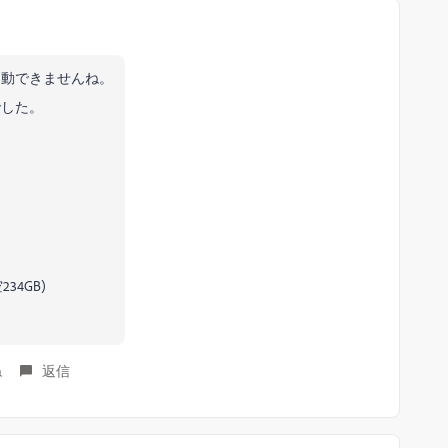
起動できませんね。
でした。
234GB)
ね
返信