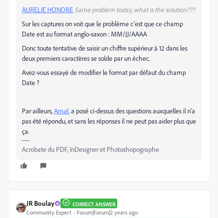
AURELIE HONORE
Same problem today, what is the solution???
Sur les captures on voit que le problème c'est que ce champ
Date est au format anglo-saxon : MM/JJ/AAAA
Donc toute tentative de saisir un chiffre supérieur à 12 dans les
deux premiers caractères se solde par un échec.
Avez-vous essayé de modifier le format par défaut du champ
Date ?
Par ailleurs,
Amal.
a posé ci-dessus des questions auxquelles il n'a
pas été répondu, et sans les réponses il ne peut pas aider plus que
ça.
Acrobate du PDF, InDesigner et Photoshopographe
JR Boulay
CORRECT ANSWER
Community Expert
Forum|Forum|2 years ago