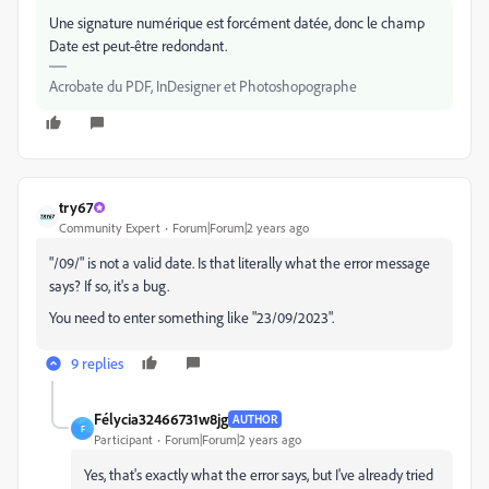
Une signature numérique est forcément datée, donc le champ
Date est peut-être redondant.
Acrobate du PDF, InDesigner et Photoshopographe
try67
Community Expert
Forum|Forum|2 years ago
"/09/" is not a valid date. Is that literally what the error message
says? If so, it's a bug.
You need to enter something like "23/09/2023".
9 replies
Félycia32466731w8jg
AUTHOR
F
Participant
Forum|Forum|2 years ago
Yes, that's exactly what the error says, but I've already tried