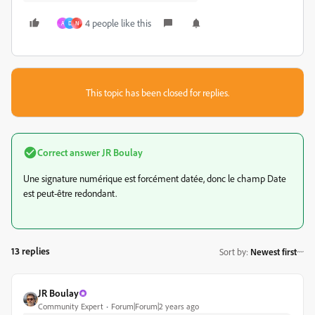
4 people like this
A
D
N
This topic has been closed for replies.
Correct answer
JR Boulay
Une signature numérique est forcément datée, donc le champ Date
est peut-être redondant.
13 replies
Sort by
:
Newest first
JR Boulay
Community Expert
Forum|Forum|2 years ago