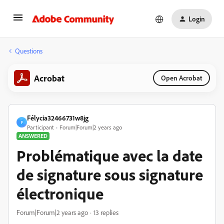
Login
Questions
Acrobat
Open Acrobat
Félycia32466731w8jg
F
Participant
Forum|Forum|2 years ago
ANSWERED
Problématique avec la date
de signature sous signature
électronique
Forum|Forum|2 years ago
13 replies