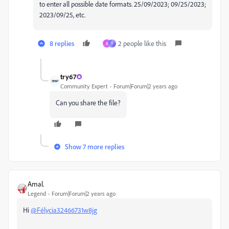
to enter all possible date formats. 25/09/2023; 09/25/2023;
2023/09/25, etc.
8 replies
2 people like this
A
T
try67
Community Expert
Forum|Forum|2 years ago
Can you share the file?
Show 7 more replies
Amal.
Legend
Forum|Forum|2 years ago
Hi
@Félycia32466731w8jg