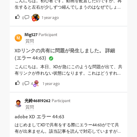
記の症状にならずに動き、XDのローカルデータでも症状
こんにちは。初心者です。動画を配置したのですが、再
は起きませんでした。XD共有データだけです。
生すると左右が少しずつ縮んでしまうのはなぜでしょう
Windows11でIMEやgoogleどちらも動かなくなりPC自体の
か？どうしたら改善されるでしょうか？
1
1 year ago
0
再起動で復帰します。キーボードはUS配列で一部
capslockを英語、右Altを日本語に割り当てて、4ヵ月はな
んの問題もなく動かせていました。
Mig527
Participant
M
質問
XDリンクの共有に問題が発生しました。 詳細
(エラー 44:63)
こんにちは。本日、XDが急にこのような問題が出て、共
有リンクが作れない状態になります。これはどうすれば
解決できるのでしょうか？お教えていただくと幸いで
4
1 year ago
0
す。
光鈴46819262
Participant
質問
adobe XD エラー 44:63
はじめましてXDで共有をする際にエラー44:63がでて共
有が出来ません。該当記事を読んで対応していますが解