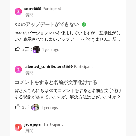
ニューを設定してから、トグルステートで色を変えると
ます（NOT：シェイプへのドラッグ&amp;ドロップ）
自動アニメーションが消えてしまします。1つの要素に
secret888
Participant
S
&nbsp;作業環境などは下記の通りです。同じような現象
対して2つのアニメーションをつけることはできないの
質問
が発生している方、解決方法がわかる方がいましたらご
でしょうか？もし手順があれば、教えていただきたいで
XDのアップデートができない
指導のほどよろしくお願いいたします。。&nbsp;【作業
す。よろしくお願いいたします。
環境】デバイス：iMac&nbsp;macOS Sequoia（バージョン
mac のバージョン12.7.6を使用していますが、互換性がな
15）ソフト：Adobe XD（58.0.12）
いと表示されてしまいアップデートができません。新し
いバージョンで保存されたファイルを開くことができず
2
1 year ago
0
困っています。
talented_contributors5669
Participant
T
質問
コメントをすると名前が文字化けする
皆さんこんにちはXDでコメントをすると名前が文字化け
する現象が起きていますが、解決方法はございますか？
1
1 year ago
0
jade japan
Participant
J
質問