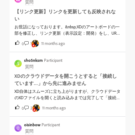
ります。&nbsp;Adobeさん、ご回答お待ちしておりま
質問
す。
【リンク更新】リンクを更新しても反映されな
い
お世話になっております。&nbsp;XDのアートボードの一
部を修正し、リンク更新（表示設定：開発）をし、URL
をたたいても修正が反映されません。&nbsp;■環境
1
11 months ago
0
WINDOWS 11chrome&nbsp;■状況・シークレットモードや
キャッシュクリア、何度もURLを更新しなおしています
が解消されない状況です。&nbsp;・URLを発行しなおす
sho5nksm
Participant
S
事はPJの運用上NGなので、発行せずリンク更新を行って
質問
いる。&nbsp;・chromeとFireFoxで確認&nbsp;■現象が起き
XDのクラウドデータを開こうとすると「接続し
たタイミング本日AMに検知しており、昨夜までは平常
ています…」から先に進みません
でした。&nbsp;XDファイルが開けないバグが発生してい
る影響はありますでしょうか？&nbsp;
XD自体はスムーズに立ち上がりますが、クラウドデータ
のXDファイルを開くと読み込みまでは完了して「接続し
ています…」のぐるぐるが永遠に表示されて進みませ
2
11 months ago
0
ん。使用環境はMacbook Pro M3 Pro / Mac OS Sequoia
ver.15.5
oisinbow
Participant
O
質問