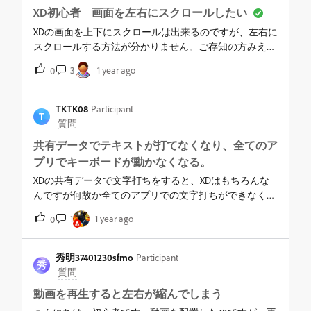
XD初心者 画面を左右にスクロールしたい
XDの画面を上下にスクロールは出来るのですが、左右に
スクロールする方法が分かりません。ご存知の方みえた
ら教えてください。WinでもMacでもどちらでも良いで
3
1 year ago
0
す。
TKTK08
Participant
T
質問
共有データでテキストが打てなくなり、全てのア
プリでキーボードが動かなくなる。
XDの共有データで文字打ちをすると、XDはもちろんな
んですが何故か全てのアプリでの文字打ちができなくな
り、PCの再起動を行わないとslackもメモ書きもネットブ
1
1 year ago
0
ラウザでの文字打ちなど何もかもキーボードが反応しな
くなるバグが起きてしまいます。（DやFキーだけが反応
がありメニューが出るアクションになっております。ス
秀明37401230sfmo
Participant
秀
ペースキーもwindowsの何か検索するようなポップアッ
質問
プがでます。Enterとbackspaceは普通に反応します。他
動画を再生すると左右が縮んでしまう
は押しても無反応）aiやpsdやfigmaなどでは問題なく上