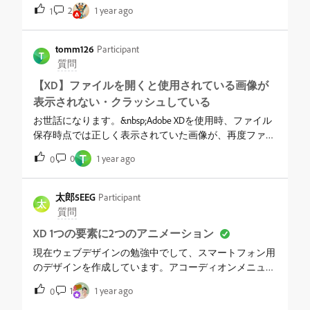
決していないのでこちらに投稿しています。また該当記
2
1 year ago
1
事を参照するサポートではなく解決につながる回答でア
ンサーを頂きたいです。参考
URLhttps://helpx.adobe.com/jp/xd/kb/cannot-use-share-
tomm126
Participant
T
feature.html
質問
【XD】ファイルを開くと使用されている画像が
表示されない・クラッシュしている
お世話になります。&nbsp;Adobe XDを使用時、ファイル
保存時点では正しく表示されていた画像が、再度ファイ
ルを開いた際にクラッシュしてしまう現象が発生してい
T
0
1 year ago
0
ます。&nbsp;クラッシュしていると判断した理由とし
て、画像が下記状態になっていることが挙げられま
す。・画像が表示されない・レイヤーとしては画像とし
太郎5EEG
Participant
太
て表示されているが、選択すると透明の角形シェイプに
質問
見える・画像レイヤーを選択して「Photoshopで編集」
XD 1つの要素に2つのアニメーション
を選択すると、「Photoshop の起動中に問題が発生しま
した(エラーコード : 162)」というエラーが発生する。
現在ウェブデザインの勉強中でして、スマートフォン用
&nbsp;備考として、レイヤーの状態は以下のとおりで
のデザインを作成しています。アコーディオンメニュー
す。・プロパティは通常の画像と同様、白色四角形とし
を設定したのですが、タップすると色が変わるようにし
1
1 year ago
0
て表示されている・画像はアートボードへの直接ドラッ
たいです。ただ自動アニメーションでアコーディオンメ
グ&amp;ドロップ→シェイプでのマスクで編集をしてい