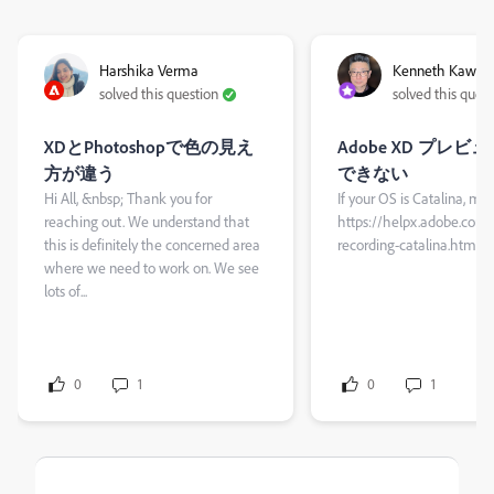
Harshika Verma
Kenneth Kawam
solved this question
solved this ques
XDとPhotoshopで色の見え
Adobe XD プレビ
方が違う
できない
Hi All, &nbsp; Thank you for
If your OS is Catalina, may
reaching out. We understand that
https://helpx.adobe.com
this is definitely the concerned area
recording-catalina.html
where we need to work on. We see
lots of...
0
1
0
1