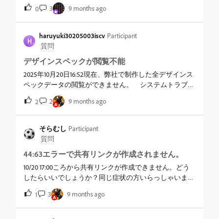
トリアルがみつからないのですがアプリのなかでチュー
3
9 months ago
0
トリアルはないのでしょうか
haruyuki30205003iscv
Participant
H
質問
デザインスペックが閲覧不能
2025年10月20日16:52現在、弊社で制作した全デザインス
ペックデータの閲覧ができません。 システムトラブル
か何かによるものでしょうか？大変困っています。
2
9 months ago
2
そらむし
Participant
質問
44:63エラーで共有リンクが作成されません。
10/20 17:00ころから共有リンクが作成できません。どう
したらいいでしょうか？同じ症状の方いらっしゃいませ
んか？
3
9 months ago
1