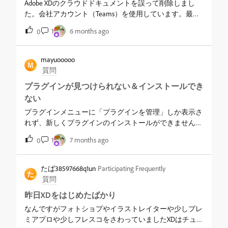
Adobe XDのクラウドドキュメントを誤って削除しまし
た。会社アカウント（Teams）を使用しています。最終
使用日は12月17日です。プレビューリンクは残ってお
1
6 months ago
0
り、内部バックアップから復元できるものでしょうか？
&nbsp;ご教示宜しくお願い致します。
mayuooooo
M
質問
プラグインが見つけられない＆インストールでき
ない
プラグインメニューに「プラグインを管理」しか表示さ
れず、新しくプラグインのインストールができません。
Adobeヘルプとチャットもしましたが、解決してくれ
1
7 months ago
0
ず・・ブラウザ経由でXDのプラグインを追加はできたの
ですが、今回PSのプラグインを追加しようと同じくブラ
ウザ経由しようとしたら謎のリダイレクトで404になっ
たば38597668q1un
Participating Frequently
た
てしまいました・・どなたか同じ現象の方いらっしゃい
質問
ますか？解決方法がわかる方ぜひお願いいたします。
昨日XDをはじめたばかり
なんですがフォトショプやイラストレイターや少しプレ
ミアプロや少しフレスコをさわっていましたXDはチュー