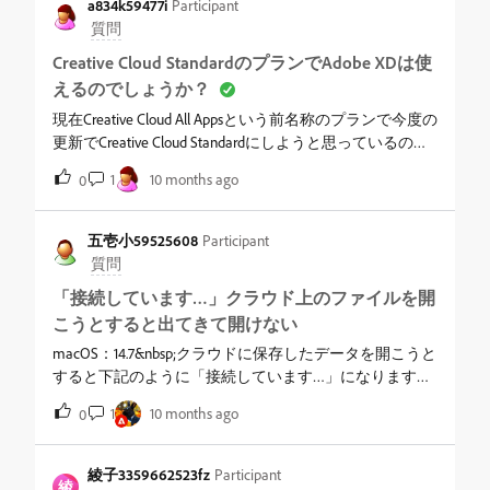
a834k59477i
Participant
質問
Creative Cloud StandardのプランでAdobe XDは使
えるのでしょうか？
現在Creative Cloud All Appsという前名称のプランで今度の
更新でCreative Cloud Standardにしようと思っているので
すが、Adobe XDは使えるのでしょうか？公式サイトを見
1
10 months ago
0
てもアプリ一覧に載っていないので、Creative Cloud
Standardのプランでも使い続けられるか判る方がいまし
たらご教授願います。
五壱小59525608
Participant
質問
「接続しています…」クラウド上のファイルを開
こうとすると出てきて開けない
macOS：14.7&nbsp;クラウドに保存したデータを開こうと
すると下記のように「接続しています…」になります。
数秒でキャンセルボタンが出て、複製かローカルに落と
1
10 months ago
0
すことはできるのですが、とても便利で重宝している
分、どうにかならないもんなのでしょうか。※（追記）
複製してもクラウドに！マークがついて保存できなくな
綾子3359662523fz
Participant
綾