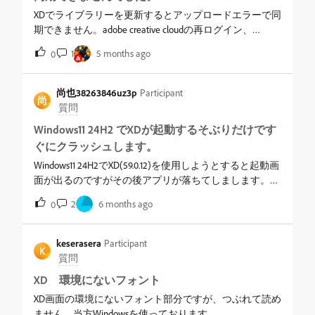
XDでライブラリーを更新するとアップロードエラーで同
期できません。adobe creative cloudの再ログイン、
Creative Cloud Librariesも削除しましたが状況は変わらず
1
5 months ago
0
です。他のライブラリーのXDファイルは問題なく同期で
きました。同期できたファイルは昨年作成、同期できな
いファイルは先週作成したばかりです。どうしたら同期
尚也38263846uz3p
Participant
尚
できるようになるのでしょうか？
質問
Windows11 24H2 でXDが起動するそぶりだけです
ぐにクラッシュします。
Windows11 24H2でXD(59.0.12)を使用しようとすると起動画
面が出るのですがその後アプリが落ちてしまします。
AdobeCC上では“このデバイスで動作”表示ですがアンイ
2
6 months ago
0
ンストールして再インストールやPCの再起動など試した
のですが解決されず…。他に試す手順などあれば教えて
いただきたいです。
keserasera
Participant
K
質問
XD 環境にないフォント
XD画面の環境にないフォント部分ですが、つぶれて読め
ません。当方Windowsを使っております。