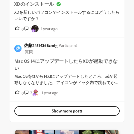
XDのインストール
XDを新しいパソコンでインストールするにはどうしたら
いいですか？
1
1 year ago
0
佐藤24514368cmfg
Participant
佐
質問
Mac OS 14にアップデートしたらXDが起動できな
い
Mac OSを13から14.7.1にアップデートしたところ、xdが起
動しなくなりました。アイコンがドック内で跳ねてから
しばらくすると真っ白なスプラッシュウィンドウが出て
2
1 year ago
0
フリーズ（アプリケーションが応答しない）します。下
記の対応を試したのですが改善しませんでしたOS再起
動XDを環境設定ごとアンインストール（削除）し、再度
Show more posts
インストールAdobe CC再起動／ロウグアウトして再ログ
インその他Adobeソフトを最新にアップデート&nbsp;他
にできそうな解説方法をご存知でしたら教えていただけ
ないでしょうか？