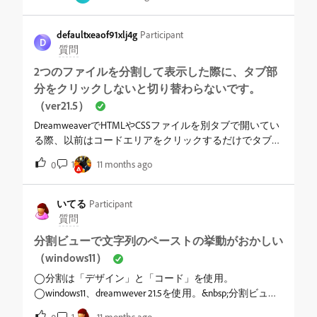
ように。
りましたらご教示願います。&nbsp;OS：Windows 11 Proバ
ージョン：21.5
defaultxeaof91xlj4g
Participant
D
質問
2つのファイルを分割して表示した際に、タブ部
分をクリックしないと切り替わらないです。
（ver21.5）
DreamweaverでHTMLやCSSファイルを別タブで開いてい
る際、以前はコードエリアをクリックするだけでタブが
自動的に切り替わっていたのに、ここ2～3ヶ月はタブ部
1
11 months ago
0
分を明示的にクリックしないと切り替わらなくなったの
ですが、これはアップデートによる影響なのでしょう
か？
いてる
Participant
質問
分割ビューで文字列のペーストの挙動がおかしい
（windows11）
◯分割は「デザイン」と「コード」を使用。
◯windows11、dreamwever 21.5を使用。&nbsp;分割ビュー
で見た目を確認したり、原稿のテキストを「デザイン」
1
11 months ago