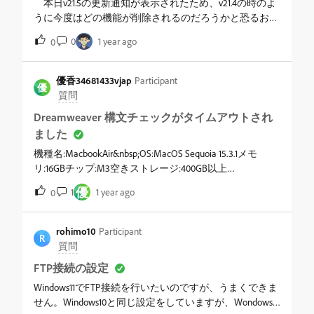
本日v21.5の更新通知が表示されたため、v21.4の時のよ
うに今度はどの機能が削除されるのだろうかと恐るおそ
る開いてみました。Feature summary | Dreamweaver す
0
1 year ago
0
ると、サードパーティーライブラリーの更新とセキュリ
ティアップデートだけという事。なんだ。拍子抜けだ。
&nbsp; しかし、このフォーラムで報告されているよう
優香34681433vjap
Participant
優
なバグと言うか何と言うのか機能の不全は改善されてい
質問
ないような？メンテナンスモードなのは分かっているの
Dreamweaver 構文チェックがタイムアウトされ
で、とりあえず現状のOS環境への対応だけでもしてほ
ました
しい。――問題が無いからそのままにしているのか？
&nbsp; 今のAdobeは生成AIの競争で忙しいから、不人気
機種名:MacbookAir&nbsp;OS:MacOS Sequoia 15.3.1メモ
のアプリにまで手が回らないのだろうが、Dreamweaver
リ:16GBチップ:M3空きストレージ:400GB以上
こそ生成AIの活用が必要だ。単独販売のDreamweaverに
&nbsp;Dreamweaverを使用している際、下部に「構文チ
優
1
1 year ago
0
付いている生成クレジットが何に使うのかいまだに不明
ェックがタイムアウトされました」というメッセージが
だ。&nbsp; Dreamweaver 2021 の時にテキストエディタ
出てしまう症状です。解決方法を調べ、①本ソフトのア
ーの機能が強化された。でも、それってそんなに必要？
ンインストール、②PC本体の再起動、③以下の方法 を
rohimo10
Participant
と言うのは疑問だった。だって、Dreamweaverって誰が
R
試しましたが、解決しません。&nbsp;③以下の方法（別
質問
使っているの？テキストエディターをガンガン使うよう
の投稿から引用させていただいているも
FTP接続の設定
なプログラマーだったら、VS Codeとか他の物を使って
の）〜〜〜〜〜〜〜〜〜〜〜Dreamweaverが終了してい
いるだろう。Dreamweaverって、見た目で開発できると
ることを確認デスクトップのなにもないところをクリッ
Windows11でFTP接続を行いたいのですが、うまくできま
ころが一番良いところではないの？かと言ってテキスト
クし、メニューバー、アップルマークの右側が
せん。Windows10と同じ設定をしていますが、Wondows11
エディターがおざなりじゃ使えないけど。コードの知識