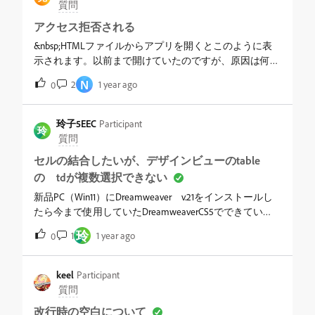
分かりませんでしょうか。
質問
んどアップできることがなくなってしまった。本当に困
アクセス拒否される
っているので、助けて欲しい。・なお、サーバー上で
は、全権限もらったうえに、IPアドレスもホワイトリス
&nbsp;HTMLファイルからアプリを開くとこのように表
トに追加してもらっています。&nbsp;本当に困っていま
示されます。以前まで開けていたのですが、原因は何で
す。対応策がないか、ご教授いただけましたら幸いで
しょうか？？&nbsp;
N
2
1 year ago
0
す。&nbsp;
玲子5EEC
Participant
玲
質問
セルの結合したいが、デザインビューのtable
の tdが複数選択できない
新品PC（Win11）にDreamweaver v.21をインストールし
たら今まで使用していたDreamweaverCS5でできてい
た セルの選択＝＞結合ができない。DreamweaverCS5
玲
1
1 year ago
0
での選択：複数セルを選択できる。結合ボタンが使用で
きる&nbsp;Dreamweaver21での選択：複数セルを選択で
きない。結合ボタンが使用できないどのようにしたらよ
keel
Participant
いかご助言をお願いいたします。
質問
改行時の空白について