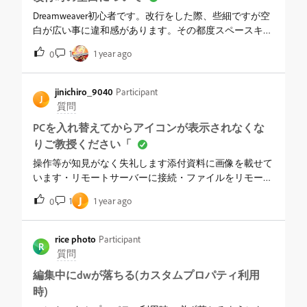
Dreamweaver初心者です。改行をした際、些細ですが空
白が広い事に違和感があります。その都度スペースキー
やタブキーで狭く調整を行なっています。改行時に狭く
1
1 year ago
0
なるように設定はできないのでしょうか？
jinichiro_9040
Participant
J
質問
PCを入れ替えてからアイコンが表示されなくな
りご教授ください「
操作等が知見がなく失礼します添付資料に画像を載せて
います・リモートサーバーに接続・ファイルをリモート
サーバーからGETする・ファイルをリモートサーバーに
J
1
1 year ago
0
PUTする・リモートサーバーに同期・展開してローカル
およびリモートサイトを表示上記の機能ボタンを新しい
Dreamweaverの画面に表示がなく表示させるにはどのよ
rice photo
Participant
R
うな設定をすればよいのでしょうか？
質問
編集中にdwが落ちる(カスタムプロパティ利用
時)