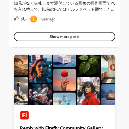
知見がなく失礼します添付している画像の操作画面でPC
を入れ替えて、以前のPCではアルファベット順でしたが
新規PCではサイズ順しかなくどなたかご存じの方いらっ
J
1
1 year ago
0
しゃいましたらご教授ください
Show more posts
Remix with Firefly Community Gallery