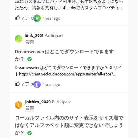
cssにカスタムプロパティ利用時、必ず落ちるようになっ
たため、情報を共有します。dwでカスタムプロパティ
を使用するとき、ボーダーラディウスだけは、デフォル
R
0
1 year ago
0
ト記載が必須でした。そうしないと、cssの該当部分のク
ラスをマウスで指したときや、利用しているhtml部分を
マウスで選んだだけで落ちるようになりました。以下は
lünk_2921
Participant
L
回避方法です。例落ちない.action-button {border-radius:
質問
4px;}落ちる.action-button {border-radius: var(--cfw-border-
Dreamweaverはどこでダウンロードできます
radius-4px);}落ちない(デフォルト指定を追加する).action-
か？
button {border-radius: var(--cfw-border-radius-4px,
4px);}border-radius以外は不要ぽいです。&nbsp;以上で
Dreamweaverはどこでダウンロードできますか？DLサイ
す。&nbsp;
トhttps://creativecloud.adobe.com/apps/starter/all-apps?
context.guid=291982bd-069a-46bc-a915-
L
2
1 year ago
0
97bbf2c0c1ca&amp;mv=emailにはDreamweaverが出てこな
いのですが
jinichiro_9040
Participant
J
質問
ローカルファイル内ののサイト表示をサイズ順で
はなくアルファベット順に変更できないでしょう
か？