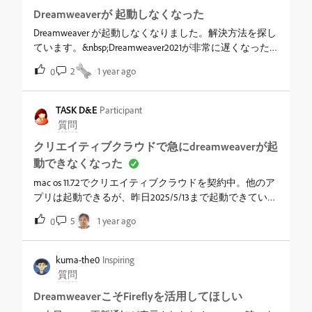
か、21.5の仕様なのか、何か設定を行えば21.4の頃のよう
Dreamweaverが 起動しなくなった
に戻せるのか、どれでしょうか&nbsp;編集はこれまで通
り行えるので問題なかったのですが、アクティブになっ
Dreamweaver が起動しなくなりました。解決方法を探し
ていないと保存ができず、保存の度にファイル名をクリ
ています。&nbsp;Dreamweaver2021が非常に遅くなった
ックしにいかなくてはなりませんこれまでクリックで済
り、ダウンしてしまうようになったため、一度アンイン
2
1 year ago
0
んでいたのでショートカットキーも分からず、手間を感
ストールし、すぐにインストールしなおしました。する
じてしまい今は21.4に戻しています
と、起動しようとクリックしても起動しなくなりまし
た。ただ、タスクマネージャーで見ると、バックグラウ
TASK D&E
Participant
ンドプロセスで動いているようです。&nbsp;環境はデス
質問
クトップwindows10Proプロセッサ：Intel(R) Core(TM) i7-
クリエイティブクラウドで急にdreamweaverが起
4770 CPU @ 3.40GHz 3.40 GHzRAM：16GB&nbsp;アンインス
動できなくなった
トール～インストールは２回やってみました。パソコン
の再起動は何回かやっています。&nbsp;解決方法が何か
mac os 11.7.2でクリエイティブクラウドを契約中。他のア
ありましたら教えてください。
プリは起動できるが、昨日2025/5/13まで起動できていた
のに本日5/14に］突然起動できなくなった。仕事が止ま
5
1 year ago
0
ってしまった。どうしたらいいか分からない。どなたか
助けてください。
kuma-the0
Inspiring
質問
DreamweaverこそFireflyを活用してほしい