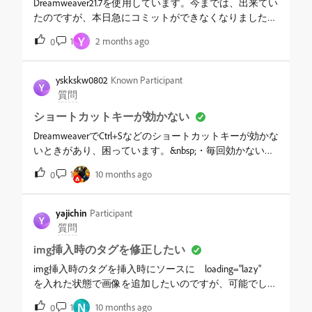
Dreamweaver21.7を使用しています。今までは、出来てい
たのですが、本日急にコミットができなくなりました。
コミットをするとError:Invalid executuble
Y
1
2 months ago
0
command:/usr/local/git/bin/gitというエラーが出て、コミ
ットに失敗します。SourcetreeでこのGitにアクセスし
て、コミットできます。DreamweaverとSourcetreeを行き
yskkskw0802
Known Participant
Y
来すれば、コミットはできますが、Dreamweaverだけて
質問
完結したいです。出来ないのは、コミットだけで、コミ
ショートカットキーが効かない
ット以外の作業（マージ、削除、ブランチの作成等）は
出来ます。コミットできなくなった考えられることは、
DreamweaverでCtrl+Sなどのショートカットキーが効かな
何かありますか？環境:Mac Studio M1 MaxOS: Ventura 13.7.6
いときがあり、困っています。&nbsp;・毎回効かないわ
けではない（法則不明）・Ctrl＋FやCtrl＋Hを使おうとす
1
10 months ago
0
るとき、該当する言葉があると表示される（1/3等）の
に、その場所に移動できない、置換が使えない・Ctrl+S
押下後、ファイル &gt; 保存はグレーアウトしていて押せ
yajichin
Participant
Y
ないが、未保存のアスタリスクが表示されており、隣の
質問
×を押下して閉じるときに保存しますか？のアラートが
img挿入時のタグを修正したい
出る（そのまま保存はできる）・ショートカットキーが
効かないときはどのショートカットキーも等しく効かな
img挿入時のタグを挿入時にソースに loading="lazy"
い&nbsp;などの症状があります。Configurationフォルダを
を入れた状態で画像を追加したいのですが、可能でしょ
削除→Dreamweaverのアンインストール→再インストール
うか。&lt;img src="ファイル名" loading="lazy" alt=""/&gt;の
N
1
10 months ago
0
は試しましたが、改善の気配がありません。改善策があ