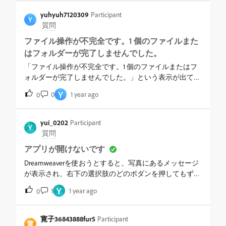
ると、以下のエラーメッセージが毎度出ます。「この変
るのでしょう
更を行うには、テンプレートまたはトランスレータ―で
yuhyuh7120309
Participant
Y
ロックされているコードの変更が必要です。変更は破棄
質問
されます。」ちなみにHTMLファイルにはテンプレート
ファイル操作が不完全です。1 個のファイルまた
は使わずライブラリだけ使用しています。もし解決方法
はフォルダーが完了しませんでした。
わかる方いらしたら、教えてください。&nbsp;
「ファイル操作が不完全です。1 個のファイルまたはフ
ォルダーが完了しませんでした。」という表示が出て、
アップができません。&nbsp;【環境・OS 名 Microsoft
Y
0
1 year ago
0
Windows 11 Pro利用・DW2021【現象】・更新のためにPUT
をクリックしても「ファイル操作が不完全です。1 個の
ファイルまたはフォルダーが完了しませんでした。」と
yui_0202
Participant
Y
出てしまう。・MACを利用していた際は出た記憶がな
質問
い。Windowsに変えてから多発するようになった。・
アプリが開けないです
「ファイル操作が不完全です。1 個のファイルまたはフ
ォルダーが完了しませんでした。」と出ると、本番環境
Dreamweaverを使おうとすると、写真にあるメッセージ
も消えてしまう。（とても困っている）・一度他のファ
が表示され、右下の選択肢のどのボダンを押してもずっ
イルを開いて、戻って、また同じファイルをアップする
とローディングして進みません。前回のセッションが上
Y
1
1 year ago
0
と、アップできることがある。・何をやってもアップで
手くいかなかったというような内容ですが、強制終了し
きない最はCyberduckを利用するが、普通にアップでき
た記憶もないです。アプリをアンインストールして再度
る。Cyberduckでエラーが出たことはない。・２年間上
インストールしてみても改善しませんでした。改善方法
寛子36843888fur5
Participant
寛
記にような状態で使い続けていたが、ここ１週間、ほと