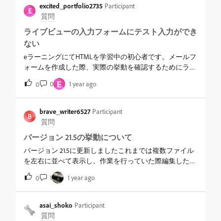
況は変わらずです。解決策など有りましたらお教えいた
ファイルでもこの辺までくると大抵の場合はクラッシュ
excited_portfolio2735
Participant
だけると大変助かります。
E
します。&nbsp;VScodeでは問題なく編集出来るのでそち
質問
らで対応しているのですが、出来れば手慣れた
ライブビューの入力フォームにテスト入力ができ
Dreamweaverで編集したいと思っております。&nbsp;解
ない
決方法がお分かりになる方がいらっしゃいましたら、ご
教授いただけますと幸いです。
eラーニングにてHTMLを学習中の初心者です。メールフ
ォームを作成した際、実際の挙動を確認するためにライ
ブビュー上で入力フォームに入力したいのですができま
E
0
1 year ago
0
せん。学習動画ではライブビュー上で入力し、送信ボタ
ンを押した際の反応を確認できているので、できるはず
なのですが・・・。&nbsp;当環境Dreamweaver2021 21.5M1
brave_writer6527
Participant
B
MacbookAir MacOS 15.5（24F74）
質問
バージョン 21.5の挙動について
バージョン 21.5に更新しましたこれまでは複数ファイル
を左右に並べて表示し、作業を行っていた際編集したい
ファイルがクリックすると、自動でそのファイルがアク
1
1 year ago
0
ティブとなっていましたしかし21.5に更新した途端、編
集したいファイルをクリックするだけではアクティブに
ならず、ファイル名をクリックしないとアクティブにな
asai_shoko
Participant
らないようになりましたこちらは私の環境の問題なの
質問