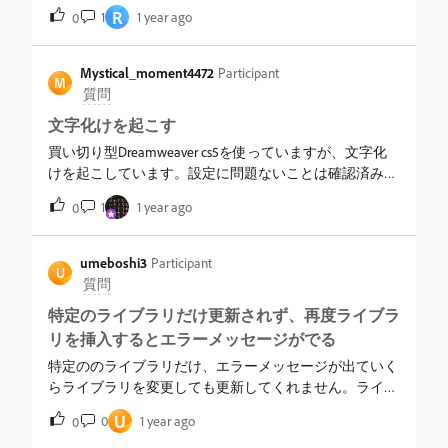
「Finder」となっていることを確認メニューバー中央あ
では設定が違うのでしょうか。
R
1
1 year ago
がそれほどでもないデザイナーが使っている印象が強
0
たりにある「移動」をクリックし、Optionキーを押しっ
い。&nbsp; 世の中は生成AIブーム真っ只中。テキスト
ぱなしにすると、「ライブラリ」という項目が出て来ま
から絵が描けるならそりゃ便利だろう。実際はそんなに
す。それをクリック。表示されたウィンドウから、
Mystical_moment4472
Participant
甘くはないが。テキストが表示になるという意味では
M
「Application Support」&gt;「Adobe」&gt;「Dreamweaver
質問
HTMLも似たようなもの。では、表示からテキストにで
2021 」&gt;「ja_JP」と開く中にある「Configuration」フォ
きれば作る方はもっと楽だ。何せAdobeなんだから、
文字化けを起こす
ルダをゴミ箱に入れるDreamweaverを起動&nbsp;これで
PhotoshopやXDのデーターを読み込んで良い感じに
もやはり同じエラーが出る場合は、以下の手順で1つ前
買い切り型Dreamweaver cs5を使っていますが、文字化
HTML/CSS/JSに変換してくれると夢のようだ。かつて
のバージョンのDreamweaverをインストールしてみてく
けを起こしています。設定に問題ないことは確認済み
DreamweaverをはじめiWebやホームページビルダーも取
ださい。&nbsp;Dreamweaverを終了アプリケーション
で、編集しようとすると文字化けします。改善策はあり
り組んだけどなかなか上手くいかなかった分野。今なら
1
1 year ago
0
&gt; Adobe Creative Cloud &gt; Adobe Creative Cloud を起動
ますか？また、直らない場合サブスク型のDreamweaver
なんかいけそうな気がする。当然Adobeもそれを目論ん
表示されているウィンドウで「アプリケーション」の
を買ってデータを移行したら開けるのではないかと思っ
でいるから未だにDreamweaverを維持しているんだろう
「すべてのアプリ」「デスクトップ」を表示「インスト
ていますが、14日以内に解約すれば無料ですか？一度試
umeboshi3
Participant
けど。
U
ール済み」の一覧に「Dreamweaver」がある筈ですの
した上で、動作に問題なければ購入したいのですが。
質問
で、「開く」の隣にある点が三つのボタン(...)をクリック
特定のライブラリだけ更新されず、再度ライブラ
「他のバージョン」をクリックし、表示される
Dreamweaverのバージョン一覧から1つ前のものを選
リを挿入するとエラーメッセージがでる
択 〜〜〜〜〜〜〜〜〜〜〜&nbsp;そもそも、
特定ののライブラリだけ、エラーメッセージが出ていく
Dreamweaver の必要なシステム構成に記載のあるOSで
らライブラリを変更しても更新してくれません。ライブ
は、「macOS v11（Big Sur）、macOS v12（Monterey）、
ラリのコード自体は変更されますが、ネストしている
U
0
1 year ago
macOS v13（Ventura）。」となっているため、「Sequoia
0
htmlが更新されません。&nbsp;ライブラリを再度挿入す
15.3.1」には対応しておらず、上記のような症状が発生す