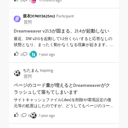
0
を使用してペーストしたりしながらhtmlを作成しており
ます。&nbsp;ここ最近、「コード」のペーストの挙動が
おかしいため質問させていただきます。「コード」の画
亜衣3174013625m2
Participant
亜
面で、htmlコードを追加したり差し替えたい場所をクリ
質問
ックしてカーソルを移動し例えばですが「&lt;p
Dreamweaver v21.5が固まる、21.4が起動しない
class="open_btn"&gt;もっと見る&lt;/p&gt;」をペーストし
ます。すると、「&amp;lt;p
最近、DW v21.5を起動して1-2分くらいすると応答なしの
class=&amp;quot;open_btn&amp;quot;&amp;gt;もっと見る
状態となり、まったく動かなくなる現象が起きます。ロ
&amp;lt;/p&amp;gt;」とペーストされてしまいます。おそ
ーカル環境でも同様の状態です。環境設定の再構築、サ
N
1
1 year ago
0
らく「コード」側ではなく、なぜか「デザイン」側にペ
イトキャッシュなど試しましたが改善せず。&nbsp;ダウ
ーストしているような挙動になるようです。カーソルが
ングレードをしようと、21.4をインストールしましたが
デザインに移動しないように、コード側のペースとした
今度はDW自体が立ち上がりません。バックグラウンド
ちたまん
Inspiring
い場所の上の行などに「aaa」など捨て文字を打ってか
プロセスで動いている状態です。環境設定の再構築
質問
らペーストしてもうまく行ったり行かなかったり挙動が
（Windows＋Ctrl＋Shiftキー）を押してダブルクリックを
ページのコード量が増えるとDreamweaverがク
安定しません。&nbsp;コピペだけの問題ではなく、コー
しても、メッセージが立ち上がらず無反応のため、環境
ラッシュして落ちてしまいます
ドを選択してコピーした場合も、カーソルが別の場所に
設定の再構築もできません。&nbsp;解決方法はあるでし
移動したりします。この時もちろんコードはクリップボ
ょうか？&nbsp;PC環境はWindowsメモリ16GBWin10
サイトキャッシュファイル(.dws)を削除や環境設定の復
ードにコピーされておりません。&nbsp;気軽にコードを
元等の処置はしたのですが、どうしてもページのコード
ペーストすると、意図しないところに文字列がペースト
量が増えてくるとDreamweaverがクラッシュして落ちて
0
1 year ago
1
表示されてしまうため、事故に繋がりそうです。
しまいます。&nbsp;ファイルの容量自体は36KBコードの
&nbsp;dreamweaverを再インストールしてみましたが状
行数も617行と大したことはないと思うのですが、他の