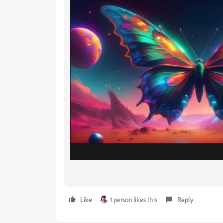
Like
1 person likes this
Reply