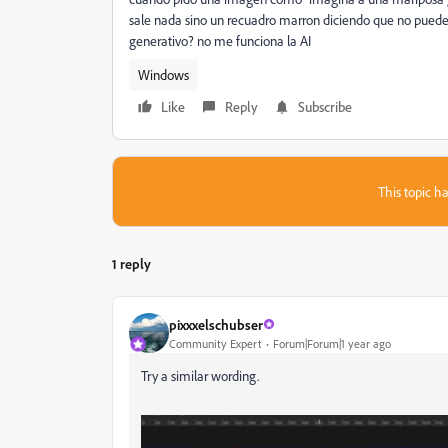
sale nada sino un recuadro marron diciendo que no puede
generativo? no me funciona la AI
Windows
Like
Reply
Subscribe
This topic ha
1 reply
pixxxelschubser
Community Expert
Forum|Forum|1 year ago
Try a similar wording.