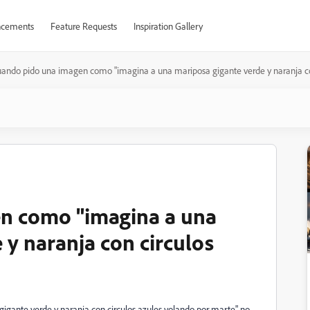
cements
Feature Requests
Inspiration Gallery
uando pido una imagen como "imagina a una mariposa gigante verde y naranja con c
n como "imagina a una
 y naranja con circulos
gante verde y naranja con circulos azules volando por marte" no