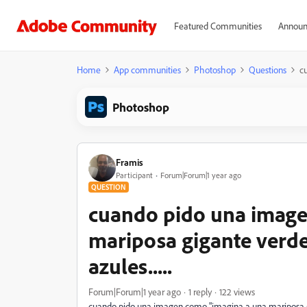
Featured Communities
Announ
Home
App communities
Photoshop
Questions
c
Photoshop
Framis
Participant
Forum|Forum|1 year ago
QUESTION
cuando pido una image
mariposa gigante verde
azules.....
Forum|Forum|1 year ago
1 reply
122 views
cuando pido una imagen como "imagina a una mariposa gi