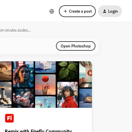
Create a post
Login
irculos azules.....
Open Photoshop
Remix with Firefly Community