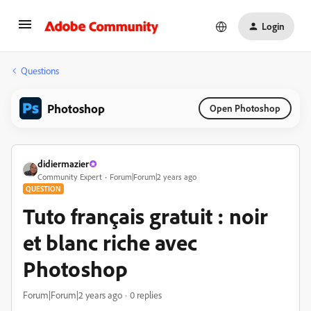
Login
Questions
Photoshop
Open Photoshop
didiermazier
Community Expert
Forum|Forum|2 years ago
QUESTION
Tuto français gratuit : noir
et blanc riche avec
Photoshop
Forum|Forum|2 years ago
0 replies