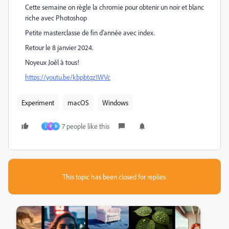
Cette semaine on règle
la chromie pour obtenir un noir et blanc
riche avec Photoshop
Petite masterclasse de fin d'année avec index.
Retour le 8 janvier 2024.
Noyeux Joêl à tous!
https://youtu.be/kbpbtqz1WVc
Experiment
macOS
Windows
7 people like this
J
P
B
This topic has been closed for replies.