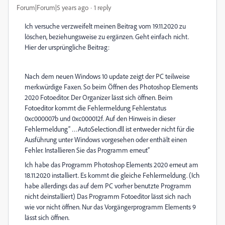
Forum|Forum|5 years ago
1 reply
Ich versuche verzweifelt meinen Beitrag vom 19.11.2020 zu
löschen, beziehungsweise zu ergänzen. Geht einfach nicht.
Hier der ursprüngliche Beitrag:
Nach dem neuen Windows 10 update zeigt der PC teilweise
merkwürdige Faxen. So beim Öffnen des Photoshop Elements
2020 Fotoeditor. Der Organizer lässt sich öffnen. Beim
Fotoeditor kommt die Fehlermeldung Fehlerstatus
0xc000007b und 0xc000012f. Auf den Hinweis in dieser
Fehlermeldung“ …AutoSelection.dll ist entweder nicht für die
Ausführung unter Windows vorgesehen oder enthält einen
Fehler. Installieren Sie das Programm erneut“
Ich habe das Programm Photoshop Elements 2020 erneut am
18.11.2020 installiert. Es kommt die gleiche Fehlermeldung. (Ich
habe allerdings das auf dem PC vorher benutzte Programm
nicht deinstalliert) Das Programm Fotoeditor lässt sich nach
wie vor nicht öffnen. Nur das Vorgängerprogramm Elements 9
lässt sich öffnen.