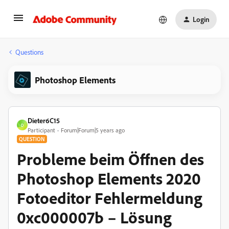
Login
Questions
Photoshop Elements
Dieter6C15
D
Participant
Forum|Forum|5 years ago
QUESTION
Probleme beim Öffnen des
Photoshop Elements 2020
Fotoeditor Fehlermeldung
0xc000007b – Lösung