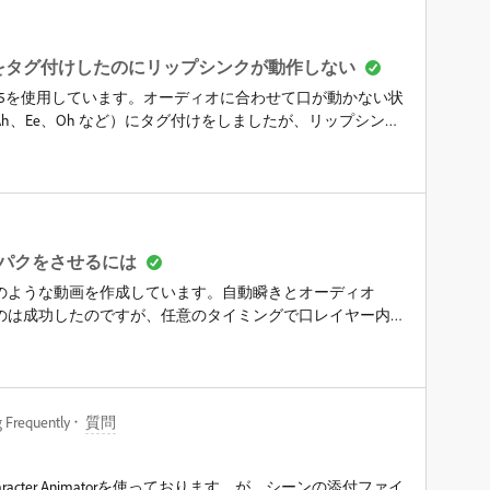
h で制作した旨の表記等が必要になるのでしょうか？うー
ポート向けの質問だったかな？
torで口の形をタグ付けしたのにリップシンクが動作しない
mator 2025を使用しています。オーディオに合わせて口が動かない状
h、Ee、Oh など）にタグ付けをしましたが、リップシンク
ルを確認すると、「リップシンク」ビヘイビアは入ってい
項目が０になっているのが原因だと考えていますが合ってい
です。たくさん調べたのですが、何が間違っていて何があってい
ンスペック:&nbsp;Windowsプロセッサ 13th Gen
z実装 RAM 32.0 GB (31.7 GB 使用可能)エディション Windows 11 Home
！
パクをさせるには
のような動画を作成しています。自動瞬きとオーディオ
のは成功したのですが、任意のタイミングで口レイヤー内
でしょうか？目などもスタンダードな動きだけでなく、キ
きさせたいです。レイヤーピッカーで差分の表現はできま
なるとその数だけリグを変えたパペットを作るしかないの
うのでできるだけ整頓させて少ないラインでまとめられた
g Frequently
質問
に入れ替えるのでも良いのですが、キャラクターアニメー
悪他の映像ソフトの透明度でオンオフして地道にやる方法
て済ませたいです。最近始めたばかりで無知すみません。良
cter Animatorを使っております。が、シーンの添付ファイ