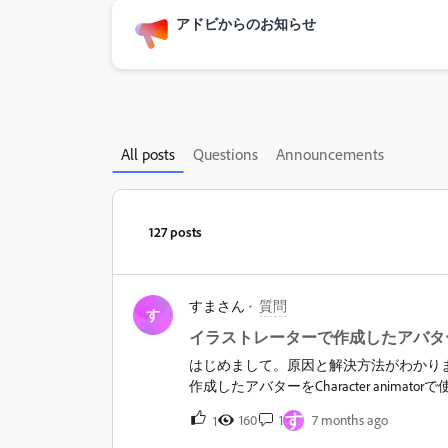
アドビからのお知らせ
All posts
Questions
Announcements
127 posts
すまさん
質問
す
イラストレーターで作成したアバタ
はじめまして。原因と解決方法がわかりません。
作成したアバターをCharacter ani
ションでアバター作成をしていて、このよ
す
160
1
7 months ago
1
スクショ①、②です。①CHで他のデー