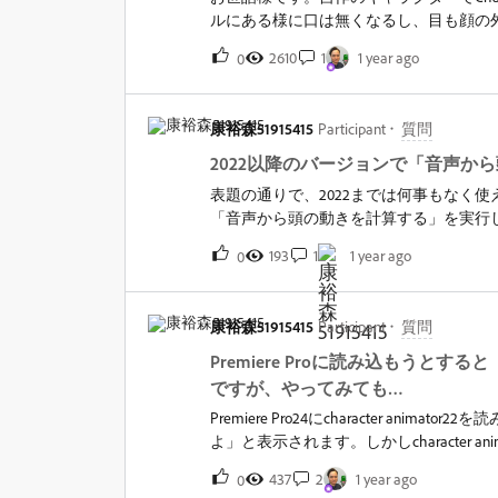
い方法ご存知の方いらっしゃいましたら
ルにある様に口は無くなるし、目も顔の
させたいで。レイヤーは間違っていない
2610
1
1 year ago
0
康裕森51915415
Participant
質問
2022以降のバージョンで「音声か
表題の通りで、2022までは何事もなく使
「音声から頭の動きを計算する」を実行し
レーションに合わせて眉や顔が動いてくれ
193
1
1 year ago
0
同様です。しかたなく2022を使い続け
バイスをお願いします。参考までタイムラインのス
sonoma 14.7.2
康裕森51915415
Participant
質問
Premiere Proに読み込もう
ですが、やってみても…
Premiere Pro24にcharacter animat
よ」と表示されます。しかしcharacter 
表示は消えず、Premiere Proへの
437
2
1 year ago
0
イルを削除したのですが、必要なものも