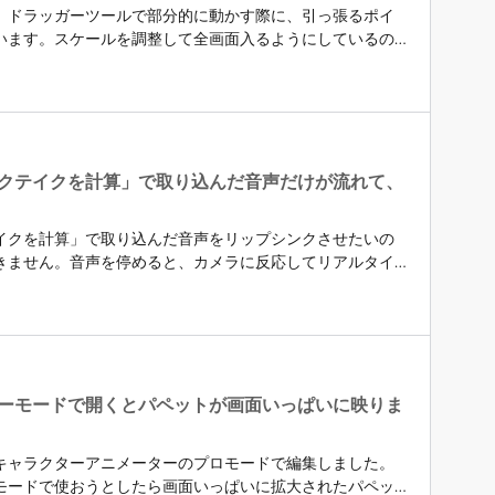
、ドラッガーツールで部分的に動かす際に、引っ張るポイ
います。スケールを調整して全画面入るようにしているの
の状態です。それでパペットの一部だけ動かしたいのに、
たりしてしまいます。パペット自体は、足を固定している
が、背景込みの全体が動いてしまいます。パペットレイヤ
えてください。
クテイクを計算」で取り込んだ音声だけが流れて、
イクを計算」で取り込んだ音声をリップシンクさせたいの
きません。音声を停めると、カメラに反応してリアルタイ
きが止まってしまいます。&nbsp;タイムラインには、「リ
部同じ色の棒状で、その下の「口形素」は、いろいろな口
してもパペットが動かない原因は何でしょう？また、リッ
に向かってしゃべりながら録画しようとしたところ、カメ
と反応するのですが、マイクもオンにして喋りながら録画
動かなくなってしまいます。目や頭は反応して動いていま
ーモードで開くとパペットが画面いっぱいに映りま
できます。どうしてマイクをオンにするとパペットの口が
シンクが反応しないのと関係あるのでしょうか。&nbsp;パ
キャラクターアニメーターのプロモードで編集しました。
もカメラ入力もオンになっています。両方オンだと干渉す
モードで使おうとしたら画面いっぱいに拡大されたパペッ
すが、カメラで顔（口）の動きをつけながら録音する場合