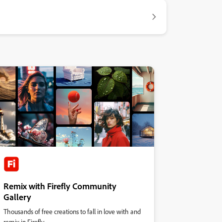
Remix with Firefly Community
Gallery
Thousands of free creations to fall in love with and
remix in Firefly.