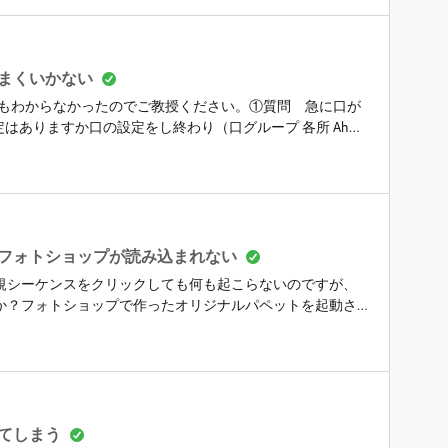
まくいかない
てもわからなかったのでご教授ください。①質問 急に口が
うな設定はありますか口の設定をし終わり（口グループ 各所 Ah、
を試したりしていた過程で口が消えてしまいました（女の子
これが関係あるのでしょうか？）ご教授いただけますとさ
いうモーション？も見つけたのですが、息をしているような動き
問 腕が固定され動きません画像のような感じでドラッガーツー
ィックツール →右肘で設定）したのですが、引っ張っても
..!&nbsp;③質問 首と胴体が切れそうになります繋げる方
フォトショップが読み込まれない
ことは可能でしょうか？&nbsp;④質問 ・元素材を少しい
規シーケンスをクリックしても何も起こらないのですが、
ものが全て消えたりするのですが、こちらの改善方法はな
か？フォトショップで作ったオリジナルパペットを起動さ
ですかね...）・k_oshiro先生はキャラクターアニメーシ
れません...何もできずで困っております）
いますか？自分で調べて設定する限界を感じることがあ
てしまう