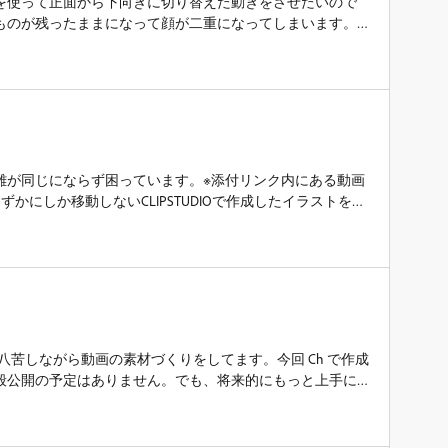
を使って正面から下向きに切り替えた動きをさせたいので
ものが残ったままになって顔が二重になってしまいます。
離が同じにならず困っています。※添付リンク内にある動画
かにしか移動しないCLIPSTUDIOで作成したイラストを
えています。別の方の回答を見て、王冠の位置（目フォルダ
整（適切な箇所にタグを配置）したのですがうまくいきま
に黄色い範囲線が出てこないのもあって、範囲認識がちゃ
あるんですが、ではどうしたらいいか？がわからない状態
すと幸いです。※ネーミングが左右逆になっていますが、タグ
と思っていましたがこれもダメでしょうか…動きの動画
3-2a6myHLT1jQK1DNMPPVLE3DVxIl0?usp=sharing&nbsp;
使って、四苦八苦しながら動画の素材づくりをしてます。今回 Ch で作成
般公開の予定はありません。でも、将来的にもっと上手に
観測）その時生成される Ch の動画の権利関係についてふ
動画の著作権は、作成したユーザにある2. アプリ組込みのパペ
作人格権は、パペットの作者にあるこの理解で合っている