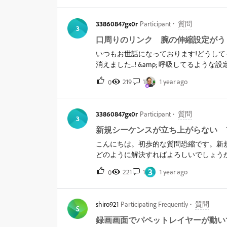
方、ご教授いただければ幸いです。
33860847gx0r
Participant
質問
3
口周りのリンク 腕の伸縮設定がう
いつもお世話になっております!どうし
消えました...! &amp; 呼吸してるよ
Dなど）進行していたのですが、他機能
219
1
1 year ago
0
マークのようなものが出てきたのですが
いわいです。&nbsp;また「呼吸」と
ができるのでしょうか？&nbsp;②質
33860847gx0r
Participant
質問
ル（ハンドルツール→右肩、右手首 ステ
3
何も動かないので、1度動かしてみたいです.
新規シーケンスが立ち上がらない 
法はありますか首と胴体の隙間って埋める
こんにちは。初歩的な質問恐縮です。新
じったり、再起動すると、設定していた
どのように解決すればよろしいでしょう
いのでしょうか？（保存がうまくできてい何の
せたいです。（フォトショップも読み込ま
ョンの講座や授業などされていらっしゃ
3
221
1
1 year ago
0
り、もしございましたら興味があります!
shiro921
Participating Frequently
質問
S
録画画面でパペットレイヤーが動い