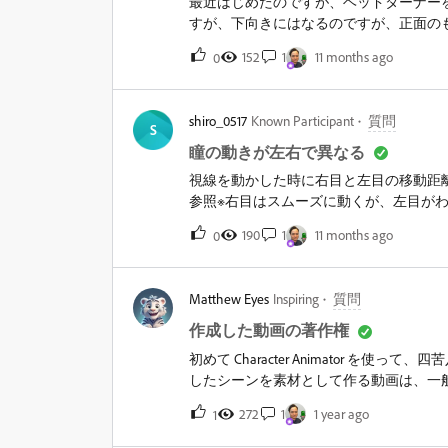
最近はじめたのですが、ヘッドターナー
すが、下向きにはなるのですが、正面の
解決方法を教えてください。
152
1
11 months ago
0
shiro_0517
Known Participant
質問
S
瞳の動きが左右で異なる
視線を動かした時に右目と左目の移動距
参照※右目はスムーズに動くが、左目がわず
PSDで書き出している可能性もあると考
190
1
11 months ago
0
などに王冠を付けない）やタグ付けも調
せん。問題の左目には、タグ付けのとき
んとできていないのかな？という仮説は
Matthew Eyes
Inspiring
質問
です。&nbsp;こちらご助力いただけま
付けは正常に行なっているので問題ない
作成した動画の著作権
https://drive.google.com/drive/folders/1rr
初めて Character Animator を
したシーンを素材として作る動画は、一
使いこなせるようになったとして（希望的
272
1
1 year ago
1
と疑問に思いました。1. Ch で作成した
ットを使用した場合、そのパペットの著