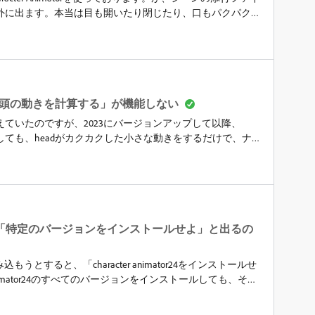
どうかご教授いただけないでしょうか…！
外に出ます。本当は目も開いたり閉じたり、口もパクパク
と思いますが、どうすれば良いのでしょうか？
ら頭の動きを計算する」が機能しない
えていたのですが、2023にバージョンアップして以降、
ても、headがカクカクした小さな動きをするだけで、ナ
なくなりました。2025で新規にプロジェクトを作っても
ているのですが、原因がお分かりの方がおられましたらアド
クショを添付します。Mac mini 2020 M1 16GB OS
とすると「特定のバージョンをインストールせよ」と出るの
or22を読み込もうとすると、「character animator24をインストールせ
animator24のすべてのバージョンをインストールしても、その
読み込みができません。以前キャッシュなどの不要と思われるファ
削除してしまったのかなと。原因と対処方法がお分かりの