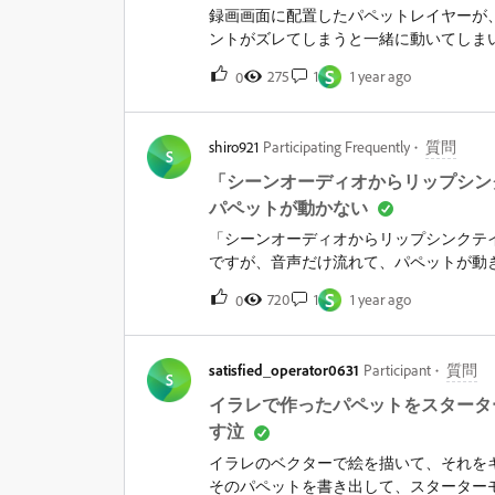
録画画面に配置したパペットレイヤーが
ントがズレてしまうと一緒に動いてしま
ですが、縦長の画面なので、両端が余白
S
275
1
1 year ago
0
全体が移動してしまったり、引っ張られ
ので、背景からずれることはないのです
ーを録画画面の中央に固定する方法を教
shiro921
Participating Frequently
質問
S
「シーンオーディオからリップシン
パペットが動かない
「シーンオーディオからリップシンクテ
ですが、音声だけ流れて、パペットが動
ムの顔が動きます。音声を再生すると、動
S
720
1
1 year ago
0
ップシンク オーディオ入力」の欄は全
の形が入っているようです。音声を再生
プシンクはいったん保留にして、カメラ
satisfied_operator0631
Participant
質問
ラだけだと顔の動きにパペットがちゃん
S
しようとすると、なぜかパペットの口が
イラレで作ったパペットをスタータ
す。喋った音声は録音されていて、再生
す泣
動かなくなってしまうのでしょう。リップ
イラレのベクターで絵を描いて、それを
ペットのプロパティは、オーディオ入力
そのパペットを書き出して、スターター
るのかと思い、片方ずつにしてみたので