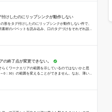
Hでファイルから『読み込み』をした際のエラー
ラーが発生しました。】&nbsp;念のため以下のことは行いまし
ァイルに置き直し保存２．レイヤー数、レイヤー名など見
た） ※レイヤー数は120以上ありますが、今までできてい
orで口のタグ付けしたのにリップシンクが動作しない
ごみなど確認４．重くなりそうな加工の有無を確認&nbsp;
imatorで口の形をタグ付けしたのにリップシンクが動作しない件で、
料素材のパペットを読み込み、口のタグづけをそれぞれ設
保存しており、音量なども問題なさそうです。何か原因など
アの終了点が変更できない。
そらくワークエリアの範囲を示しているのではないかと思
0～0：30）の範囲を変えることができません。なお、薄い
）は変えることができます。この状態で書き出しを行うと、白い
まれないため困っています。0：00～約1：15までの範囲を書
;&nbsp;