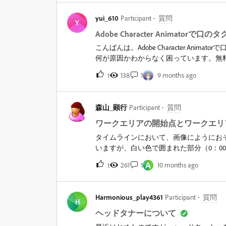
部編集の結合に失敗しました。—』②C
→『Illustratorファイルを開く際にエ
yui_610
Participant
質問
た。１．エラーファイルの中身を新規フ
Y
直し（「グループ」は多用しないようにし
Adobe Character Animat
たデータの数とほぼ同じです。３．不要な
こんばんは。Adobe Character An
よろしくお願いします。
何が原因かわからなく困っています。無
定しております。音声データは、wabで
138
1
9 months ago
1
わかりますでしょうか？&nbsp;
森山_顕行
Participant
質問
ワークエリアの開始点とワークエリ
タイムラインにおいて、画像にようにお
いますが、白い色で囲まれた部分（0：0
白色の範囲（0：00～約1：15ぐらい
A
261
1
10 months ago
1
範囲（0：00～0：30）の部分しか書き込
き出すにはどうすればよいでしょうか？&nbsp
Harmonious_play4361
Participant
質問
H
ヘッドタナーについて