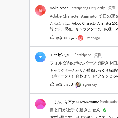
のでしょうか。それとも、生成物には C
mako-cchan
Participating Frequently
質問
ん、コミュニティフォーラムよりも、サ
M
Adobe Character Anima
こんにちは。Adobe Character Ani
態です。現在、キャラクターの口の形（A
が正しく動作しません。ビヘイビアパネ
M
1057
2
1 year ago
0
ますが、親元のレイヤーにAaなどの各
ますか？&nbsp;音声データはｍｐ３
るのかわからなくなってきました。&nbsp;パソコ
エッセン_2103
Participant
質問
Intel(R) Core(TM) i9-13900HX 2.20 GH
エ
バージョン 24H2 よろしくお願いします
フォルダ内の他のパーツで瞬きや口
キャラクターふたりが喋るゆっくり解説
（声データ）に合わせて口パクをさせる
の他の口の形で口パクさせることは可能
714
1
1 year ago
0
ラキラさせたものや泣いてるもの等で瞬
したが、やはり瞬きや口パクをさせると
でしょうか。タイムラインも増えてしま
「さん」は不要38424757mrmz
Participatin
らと思っています。手付けで差分パーツ
「
ター内でそういった事はできますか？最
目と口が上手く動きません
も考えてますが可能ならch内で一括し
お世話様です。自作のキャラクターでChara