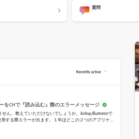
質問
Recently active
ーをCHで『読み込む』際のエラーメッセージ
教えていただけないでしょうか。&nbsp;Illustratorで
matorで使用する際エラーが出ます。１年ほどこの２つのアプリケー
うなエラーは初めてです。&nbsp;エラー表示は２つあり、
タから該当データを『置き換える』際のエラー →『・・・外